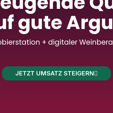
eugende Qu
 auf gute Ar
obierstation + digitaler Weinbera
JETZT UMSATZ STEIGERN