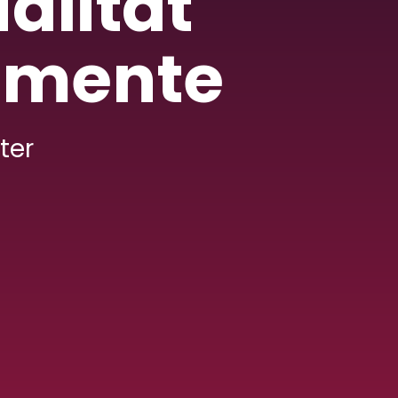
alität
gumente
ter