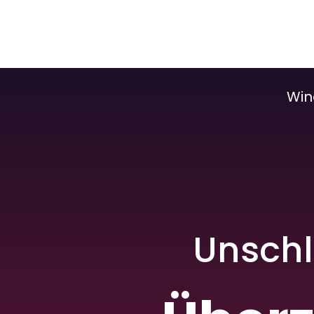
Win
Unschl