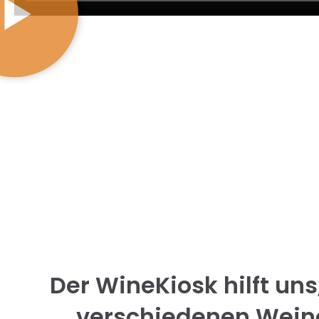
Der WineKiosk hilft un
verschiedenen Weine 