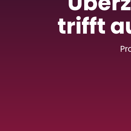
Überz
trifft
Pr