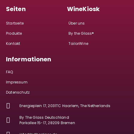
Seiten
WineKiosk
Startseite
Über uns
Produkte
By the Glass®
Kontakt
TailorWine
Informationen
FAQ
Impressum
Datenschutz
Energieplein 17, 2031TC Haarlem, The Netherlands
By The Glass Deutschland
Parkallee 15-17, 28209 Bremen